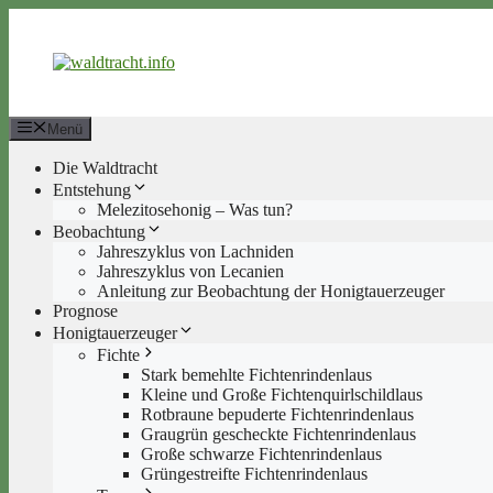
Zum
Inhalt
springen
Menü
Die Waldtracht
Entstehung
Melezitosehonig – Was tun?
Beobachtung
Jahreszyklus von Lachniden
Jahreszyklus von Lecanien
Anleitung zur Beobachtung der Honigtauerzeuger
Prognose
Honigtauerzeuger
Fichte
Stark bemehlte Fichtenrindenlaus
Kleine und Große Fichtenquirlschildlaus
Rotbraune bepuderte Fichtenrindenlaus
Graugrün gescheckte Fichtenrindenlaus
Große schwarze Fichtenrindenlaus
Grüngestreifte Fichtenrindenlaus