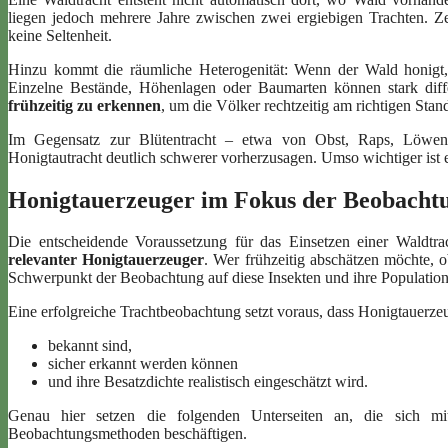
liegen jedoch mehrere Jahre zwischen zwei ergiebigen Trachten. Z
keine Seltenheit.
Hinzu kommt die räumliche Heterogenität: Wenn der Wald honigt, t
Einzelne Bestände, Höhenlagen oder Baumarten können stark diffe
frühzeitig zu erkennen
, um die Völker rechtzeitig am richtigen Stand
Im Gegensatz zur Blütentracht – etwa von Obst, Raps, Löwen
Honigtautracht deutlich schwerer vorherzusagen. Umso wichtiger ist e
Honigtauerzeuger im Fokus der Beobacht
Die entscheidende Voraussetzung für das Einsetzen einer Waldtra
relevanter Honigtauerzeuger
. Wer frühzeitig abschätzen möchte, 
Schwerpunkt der Beobachtung auf diese Insekten und ihre Populatio
Eine erfolgreiche Trachtbeobachtung setzt voraus, dass Honigtauerze
bekannt sind,
sicher erkannt werden können
und ihre Besatzdichte realistisch eingeschätzt wird.
Genau hier setzen die folgenden Unterseiten an, die sich mi
Beobachtungsmethoden beschäftigen.