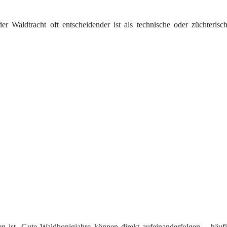
er Waldtracht oft entscheidender ist als technische oder züchterisc
en ist. Gute Waldhonigjahre können direkt aufeinanderfolgen – häuf