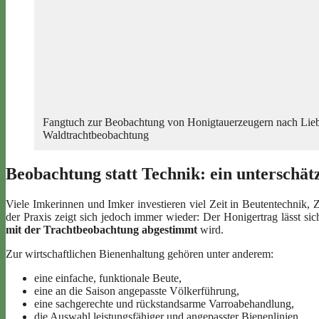
Fangtuch zur Beobachtung von Honigtauerzeugern nach Liebig
Waldtrachtbeobachtung
Beobachtung statt Technik: ein unterschät
Viele Imkerinnen und Imker investieren viel Zeit in Beutentechnik, Z
der Praxis zeigt sich jedoch immer wieder: Der Honigertrag lässt sic
mit der Trachtbeobachtung abgestimmt
wird.
Zur wirtschaftlichen Bienenhaltung gehören unter anderem:
eine einfache, funktionale Beute,
eine an die Saison angepasste Völkerführung,
eine sachgerechte und rückstandsarme Varroabehandlung,
die Auswahl leistungsfähiger und angepasster Bienenlinien,