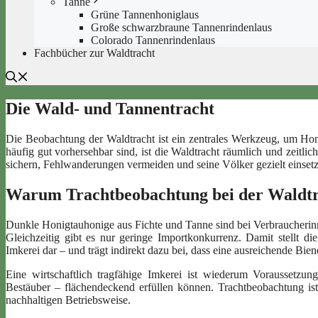
Tanne
Grüne Tannenhoniglaus
Große schwarzbraune Tannenrindenlaus
Colorado Tannenrindenlaus
Fachbücher zur Waldtracht
Die Wald- und Tannentracht
Die Beobachtung der Waldtracht ist ein zentrales Werkzeug, um Hon
häufig gut vorhersehbar sind, ist die Waldtracht räumlich und zeitlic
sichern, Fehlwanderungen vermeiden und seine Völker gezielt einset
Warum Trachtbeobachtung bei der Waldtrac
Dunkle Honigtauhonige aus Fichte und Tanne sind bei Verbraucherinne
Gleichzeitig gibt es nur geringe Importkonkurrenz. Damit stellt di
Imkerei dar – und trägt indirekt dazu bei, dass eine ausreichende Biene
Eine wirtschaftlich tragfähige Imkerei ist wiederum Voraussetzun
Bestäuber – flächendeckend erfüllen können. Trachtbeobachtung ist
nachhaltigen Betriebsweise.