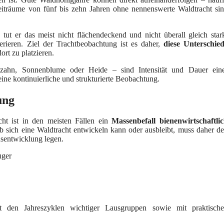
eiträume von fünf bis zehn Jahren ohne nennenswerte Waldtracht si
ut er das meist nicht flächendeckend und nicht überall gleich star
rieren. Ziel der Trachtbeobachtung ist es daher,
diese Unterschie
ort zu platzieren.
zahn, Sonnenblume oder Heide – sind Intensität und Dauer ein
ine kontinuierliche und strukturierte Beobachtung.
ung
cht ist in den meisten Fällen ein
Massenbefall bienenwirtschaftli
ob sich eine Waldtracht entwickeln kann oder ausbleibt, muss daher d
nsentwicklung legen.
uger
t den Jahreszyklen wichtiger Lausgruppen sowie mit praktisch