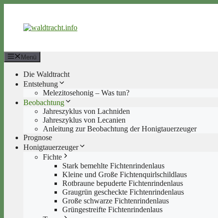
Zum
Inhalt
springen
Menü
Die Waldtracht
Entstehung
Melezitosehonig – Was tun?
Beobachtung
Jahreszyklus von Lachniden
Jahreszyklus von Lecanien
Anleitung zur Beobachtung der Honigtauerzeuger
Prognose
Honigtauerzeuger
Fichte
Stark bemehlte Fichtenrindenlaus
Kleine und Große Fichtenquirlschildlaus
Rotbraune bepuderte Fichtenrindenlaus
Graugrün gescheckte Fichtenrindenlaus
Große schwarze Fichtenrindenlaus
Grüngestreifte Fichtenrindenlaus