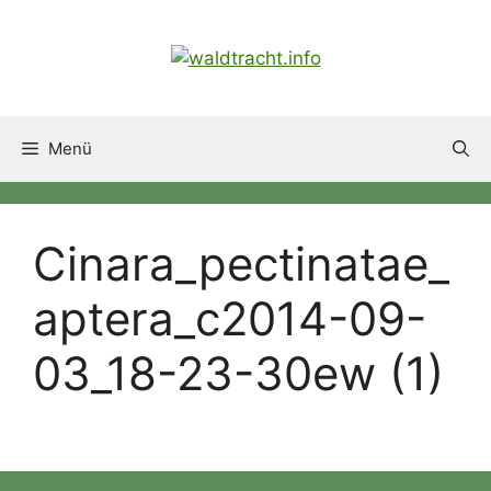
Zum
Inhalt
springen
Menü
Cinara_pectinatae_
aptera_c2014-09-
03_18-23-30ew (1)