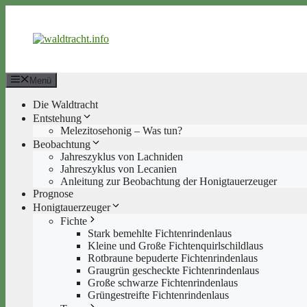
Zum
Inhalt
springen
Menü
Die Waldtracht
Entstehung
Melezitosehonig – Was tun?
Beobachtung
Jahreszyklus von Lachniden
Jahreszyklus von Lecanien
Anleitung zur Beobachtung der Honigtauerzeuger
Prognose
Honigtauerzeuger
Fichte
Stark bemehlte Fichtenrindenlaus
Kleine und Große Fichtenquirlschildlaus
Rotbraune bepuderte Fichtenrindenlaus
Graugrün gescheckte Fichtenrindenlaus
Große schwarze Fichtenrindenlaus
Grüngestreifte Fichtenrindenlaus