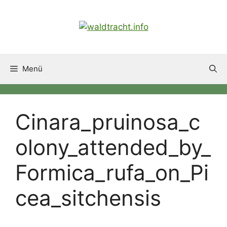
Zum
Inhalt
springen
Menü
Cinara_pruinosa_c
olony_attended_by_
Formica_rufa_on_Pi
cea_sitchensis